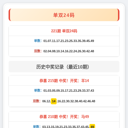
单双24码
221期 单双24码
单数：
01.07.11.17.21.23.25.33.35.39.45.49
双数：
02.04.08.10.14.16.22.24.26.30.42.48
历史中奖记录（最近10期）
恭喜 215期 中奖！开奖：羊14
单数：
01.03.05.09.15.17.21.23.29.33.37.43
双数：
06.12.
14
.16.22.30.32.38.40.42.46.48
恭喜 210期 中奖！开奖：马49
单数：
03.13.15.19.21.23.33.35.37.43.45.
49