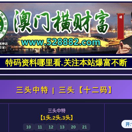
特码资料哪里看.关注本站爆富不断